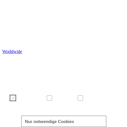
Worldwide
Wir verwenden Cookies, um Ihre Benutzererfahrung auf unser
Webseite angenehmer und effizienter zu gestalten. Bitte treffen S
über die nachstehenden Schaltflächen Ihre Cookie-Auswah
Weitere Informationen zu Cookies finden Sie direkt in dies
Banner sowie in unserer
Cookie-Richtlinie
.
Notwendig
Statistik
Marketing
mehr/weniger anzeigen
Nur notwendige Cookies