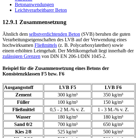
Betonanwendungen
Leichtverarbeitbarer Beton
12.9.1 Zusammensetzung
Ähnlich dem
selbstverdichtenden Beton
(SVB) beruhen die guten
Verarbeitungseigenschaften des LVB auf der Verwendung eines
hochwirksamen
Fließmittels
(z. B. Polycarboxylatether) sowie
einem erhöhten Leimgehalt. Der Mehlkorngehalt liegt innerhalb der
zulässigen Grenzen
von DIN EN 206-1/DIN 1045-2.
Beispiel für die Zusammensetzung eines Betons der
Konsistenzklassen F5 bzw. F6
Ausgangsstoff
LVB F5
LVB F6
Zement
300 kg/m³
350 kg/m³
Füller
100 kg/m³
150 kg/m³
Fließmittel
0,5 - 2 M.-% v. Z.
1 - 3 M.-% v. Z.
Wasser
180 kg/m³
180 kg/m³
Sand 0/2
700 kg/m³
650 kg/m³
Kies 2/8
525 kg/m³
500 kg/m³