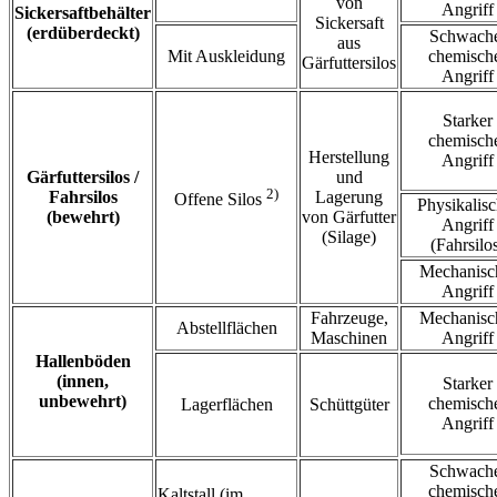
von
Angriff
Sickersaftbehälter
Sickersaft
(erdüberdeckt)
Schwach
aus
Mit Auskleidung
chemisch
Gärfuttersilos
Angriff
Starker
chemisch
Herstellung
Angriff
Gärfuttersilos /
und
2)
Fahrsilos
Lagerung
Offene Silos
Physikalisc
(bewehrt)
von Gärfutter
Angriff
(Silage)
(Fahrsilo
Mechanisc
Angriff
Fahrzeuge,
Mechanisc
Abstellflächen
Maschinen
Angriff
Hallenböden
(innen,
Starker
unbewehrt)
chemisch
Lagerflächen
Schüttgüter
Angriff
Schwach
chemisch
Kaltstall (im