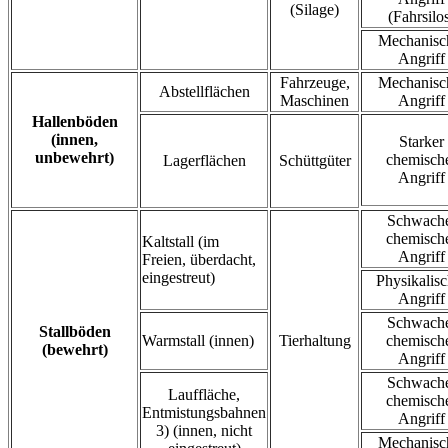
(Silage)
(Fahrsilo
Mechanisc
Angriff
Fahrzeuge,
Mechanisc
Abstellflächen
Maschinen
Angriff
Hallenböden
(innen,
Starker
unbewehrt)
chemisch
Lagerflächen
Schüttgüter
Angriff
Schwach
chemisch
Kaltstall (im
Angriff
Freien, überdacht,
eingestreut)
Physikalisc
Angriff
Schwach
Stallböden
Warmstall (innen)
Tierhaltung
chemisch
(bewehrt)
Angriff
Schwach
Lauffläche,
chemisch
Entmistungsbahnen
Angriff
3) (innen, nicht
Mechanisc