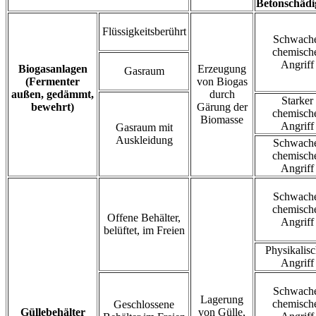
Betonschäd
Flüssigkeitsberührt
Schwach
chemisch
Angriff
Biogasanlagen
Erzeugung
Gasraum
(Fermenter
von Biogas
außen, gedämmt,
durch
Starker
bewehrt)
Gärung der
chemisch
Biomasse
Angriff
Gasraum mit
Auskleidung
Schwach
chemisch
Angriff
Schwach
chemisch
Offene Behälter,
Angriff
belüftet, im Freien
Physikalisc
Angriff
Schwach
Lagerung
chemisch
Geschlossene
Güllebehälter
von Gülle,