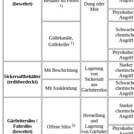
Angriff
Behälter im Freien
(bewehrt)
Dung oder
1)
Mist
Physikalisc
Angriff
Schwach
chemisch
Güllekanäle,
Angriff
1)
Güllekeller
Physikalisc
Angriff
Starker
Lagerung
Mit Beschichtung
chemisch
von
Angriff
Sickersaftbehälter
Sickersaft
(erdüberdeckt)
Schwach
aus
Mit Auskleidung
chemisch
Gärfuttersilos
Angriff
Starker
chemisch
Herstellung
Angriff
Gärfuttersilos /
und
2)
Fahrsilos
Lagerung
Offene Silos
Physikalisc
(bewehrt)
von Gärfutter
Angriff