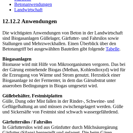
Betonanwendungen
Landwirtschaft
12.12.2 Anwendungen
Die wichtigsten Anwendungen von Beton in der Landwirtschaft
sind Biogasanlagen Güllelager, Gärfutter- und Fahrsilos sowie
Stallungen und Mehrzweckhallen. Einen Überblick über den
Betonangriff bei ausgewählten Bauteilen gibt folgende
Tabelle
.
Biogasanlagen
Biomasse wird mit Hilfe von Mikroorganismen vergoren. Das bei
der Gärung entstehende Biogas (Methan, Kohlendioxyd) wird für
die Erzeugung von Wärme und Strom genutzt. Herzstück einer
Biogasanlage ist der Fermenter, in dem das Gärsubstrat unter
anaeroben Bedingungen in Biogas umgesetzt wird.
Güllebehälter, Festmistplatten
Gülle, Dung oder Mist fallen in der Rinder-, Schweine- und
Geflügelhaltung an und müssen zwischengelagert werden. Gülle
und Sickersäfte von Festmist sind schwach wassergefährdend.
Gärfuttersilos / Fahrsilos
In Gärfuttersilos wird aus Grünfutter durch Milchsäuregärung
Gärfutter (Silage) hergestellt und gelagert. Die beim Gären