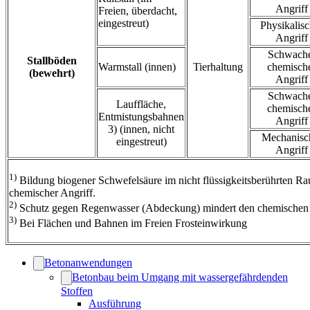
Angriff
Freien, überdacht,
eingestreut)
Physikalisc
Angriff
Schwach
Stallböden
Warmstall (innen)
Tierhaltung
chemisch
(bewehrt)
Angriff
Schwach
Lauffläche,
chemisch
Entmistungsbahnen
Angriff
3) (innen, nicht
Mechanisc
eingestreut)
Angriff
1)
Bildung biogener Schwefelsäure im nicht flüssigkeitsberührten Ra
chemischer Angriff.
2)
Schutz gegen Regenwasser (Abdeckung) mindert den chemischen 
3)
Bei Flächen und Bahnen im Freien Frosteinwirkung
Betonanwendungen
Betonbau beim Umgang mit wassergefährdenden
Stoffen
Ausführung