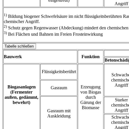
eingestreut)
Angriff
1)
Bildung biogener Schwefelsäure im nicht flüssigkeitsberührten Ra
chemischer Angriff.
2)
Schutz gegen Regenwasser (Abdeckung) mindert den chemischen 
3)
Bei Flächen und Bahnen im Freien Frosteinwirkung
Tabelle schließen
Bauwerk
Funktion
Betonschäd
Flüssigkeitsberührt
Schwach
chemisch
Angriff
Biogasanlagen
Erzeugung
Gasraum
(Fermenter
von Biogas
außen, gedämmt,
durch
Starker
bewehrt)
Gärung der
chemisch
Biomasse
Angriff
Gasraum mit
Auskleidung
Schwach
chemisch
Angriff