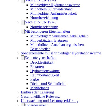
Nach DIN EN 197-1
Mit niedriger Hydratationswärme
Mit hohem Sulfatwiderstand
Mit niedriger Anfangsfestigkeit
Normbezeichnung
Nach DIN EN 197-5
Normbezeichnung
Mit besonderen Eigenschaften
Mit niedrigem wirksamen Alkaligehalt
Mit verkürztem Erstarren
Mit erhöhtem Anteil an organischen
Bestandteilen
Sonderzemente mit sehr niedriger Hydratationswärme
Zementeigenschaften
Druckfestigkeit
Erstarren
Hydratationswärme
Raumbeständigkeit
Farbe
Dichte und Schüttdichte
Mahlfeinheit
Einfluss der Lagerung
Gesundheitliche Relevanz
Überwachung und Leistungserklärung
Tonerdezement