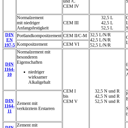
und /C
CEM IV
Normalzement
32,5 L
O
mit niedriger
CEM III
42,5 L
L
Anfangsfestigkeit
52,5 L
DIN
32,5 L/N/R
Portlandkompositzement
CEM II/C-M
O
EN
42,5 L/N/R
L
Kompositzement
CEM VI
197-5
52,5 L/N/R
Normalzement mit
besonderen
Eigenschaften
DIN
(
1164-
niedriger
10
A
wirksamer
Alkaligehalt
CEM I
32,5 N und R
F
bis
42,5 N und R
E
DIN
CEM V
52,5 N und R
Zement mit
1164-
verkürztem Erstarren
11
(
Zement mit
DIN