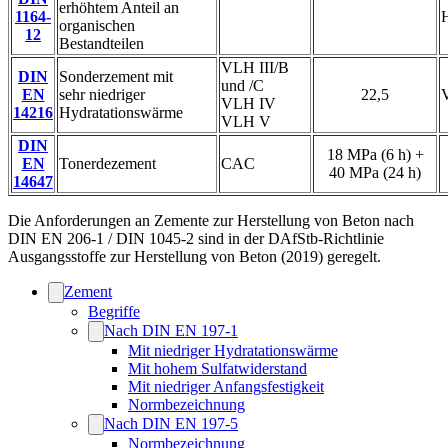
erhöhtem Anteil an
1164-
organischen
12
Bestandteilen
VLH III/B
DIN
Sonderzement mit
und /C
EN
sehr niedriger
22,5
VLH IV
14216
Hydratationswärme
VLH V
DIN
18 MPa (6 h) +
EN
Tonerdezement
CAC
40 MPa (24 h)
14647
Die Anforderungen an Zemente zur Herstellung von Beton nach
DIN EN 206-1 / DIN 1045-2 sind in der DAfStb-Richtlinie
Ausgangsstoffe zur Herstellung von Beton (2019) geregelt.
Zement
Begriffe
Nach DIN EN 197-1
Mit niedriger Hydratationswärme
Mit hohem Sulfatwiderstand
Mit niedriger Anfangsfestigkeit
Normbezeichnung
Nach DIN EN 197-5
Normbezeichnung