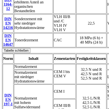
erhöhtem Anteil an
1164-
organischen
12
Bestandteilen
VLH III/B
DIN
Sonderzement mit
und /C
EN
sehr niedriger
22,5
VLH IV
14216
Hydratationswärme
VLH V
DIN
18 MPa (6 h) +
EN
Tonerdezement
CAC
40 MPa (24 h)
14647
Tabelle schließen
Norm
Inhalt
Zementarten
Festigkeitsklassen
Normalzement
32,5 N und R
CEM I bis
Normalzement
42,5 N und R
CEM V
mit niedriger
L
52,5 N und R
Hydratationswärme
CEM I
DIN
Normalzement
32,5 L/N/R
EN
mit hohem
42,5 L/N/R
197-1
CEM III/B
Sulfatwiderstand
52,5 L/N/R