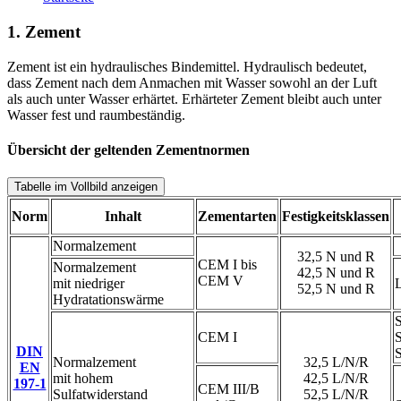
1. Zement
Zement ist ein hydraulisches Bindemittel. Hydraulisch bedeutet,
dass Zement nach dem Anmachen mit Wasser sowohl an der Luft
als auch unter Wasser erhärtet. Erhärteter Zement bleibt auch unter
Wasser fest und raumbeständig.
Übersicht der geltenden Zementnormen
Tabelle im Vollbild anzeigen
Norm
Inhalt
Zementarten
Festigkeitsklassen
Normalzement
32,5 N und R
CEM I bis
Normalzement
42,5 N und R
CEM V
mit niedriger
L
52,5 N und R
Hydratationswärme
CEM I
DIN
Normalzement
32,5 L/N/R
EN
mit hohem
42,5 L/N/R
197-1
CEM III/B
Sulfatwiderstand
52,5 L/N/R