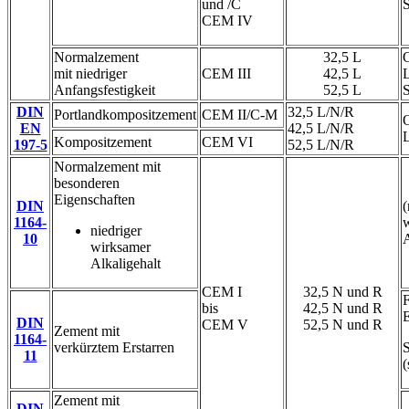
und /C
CEM IV
Normalzement
32,5 L
O
mit niedriger
CEM III
42,5 L
L
Anfangsfestigkeit
52,5 L
DIN
32,5 L/N/R
Portlandkompositzement
CEM II/C-M
O
EN
42,5 L/N/R
L
Kompositzement
CEM VI
197-5
52,5 L/N/R
Normalzement mit
besonderen
Eigenschaften
DIN
(
1164-
niedriger
10
A
wirksamer
Alkaligehalt
CEM I
32,5 N und R
F
bis
42,5 N und R
E
DIN
CEM V
52,5 N und R
Zement mit
1164-
verkürztem Erstarren
11
(
Zement mit
DIN