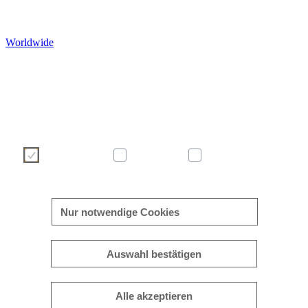
Worldwide
Wir verwenden Cookies, um Ihre Benutzererfahrung auf unser
Webseite angenehmer und effizienter zu gestalten. Bitte treffen S
über die nachstehenden Schaltflächen Ihre Cookie-Auswah
Weitere Informationen zu Cookies finden Sie direkt in dies
Banner sowie in unserer
Cookie-Richtlinie
.
Notwendig
Statistik
Marketing
mehr/weniger anzeigen
Nur notwendige Cookies
Auswahl bestätigen
Alle akzeptieren