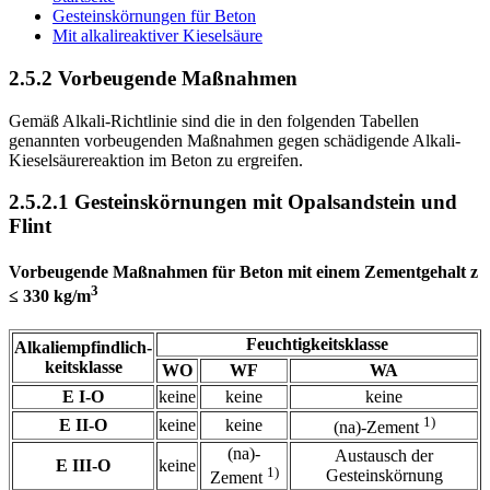
Gesteinskörnungen für Beton
Mit alkalireaktiver Kieselsäure
2.5.2 Vorbeugende Maßnahmen
Gemäß Alkali-Richtlinie sind die in den folgenden Tabellen
genannten vorbeugenden Maßnahmen gegen schädigende Alkali-
Kieselsäurereaktion im Beton zu ergreifen.
2.5.2.1 Gesteinskörnungen mit Opalsandstein und
Flint
Vorbeugende Maßnahmen für Beton mit einem Zementgehalt z
3
≤ 330 kg/m
Feuchtigkeitsklasse
Alkaliempfindlich-
keitsklasse
WO
WF
WA
E I-O
keine
keine
keine
1)
E II-O
keine
keine
(na)-Zement
(na)-
Austausch der
E III-O
keine
1)
Gesteinskörnung
Zement