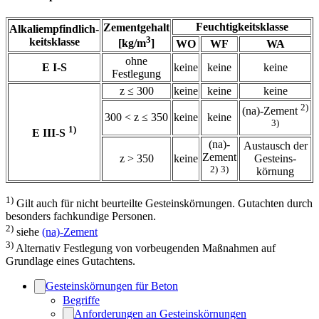
Feuchtigkeitsklasse
Zementgehalt
Alkaliempfindlich-
3
keitsklasse
[kg/m
]
WO
WF
WA
ohne
E I-S
keine
keine
keine
Festlegung
z ≤ 300
keine
keine
keine
2)
(na)-Zement
300 < z ≤ 350
keine
keine
3)
1)
E III-S
(na)-
Austausch der
Zement
z > 350
keine
Gesteins-
2)
3)
körnung
1)
Gilt auch für nicht beurteilte Gesteinskörnungen. Gutachten durch
besonders fachkundige Personen.
2)
siehe
(na)-Zement
3)
Alternativ Festlegung von vorbeugenden Maßnahmen auf
Grundlage eines Gutachtens.
Gesteinskörnungen für Beton
Begriffe
Anforderungen an Gesteinskörnungen