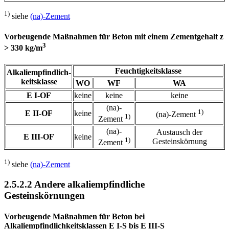
1)
siehe
(na)-Zement
Vorbeugende Maßnahmen für Beton mit einem Zementgehalt z
3
> 330 kg/m
Feuchtigkeitsklasse
Alkaliempfindlich-
keitsklasse
WO
WF
WA
E I-OF
keine
keine
keine
(na)-
1)
E II-OF
keine
(na)-Zement
1)
Zement
(na)-
Austausch der
E III-OF
keine
1)
Gesteinskörnung
Zement
1)
siehe
(na)-Zement
2.5.2.2 Andere alkaliempfindliche
Gesteinskörnungen
Vorbeugende Maßnahmen für Beton bei
Alkaliempfindlichkeitsklassen E I-S bis E III-S