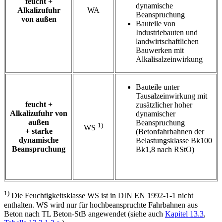
feucht +
dynamische
Alkalizufuhr
WA
Beanspruchung
von außen
Bauteile von
Industriebauten und
landwirtschaftlichen
Bauwerken mit
Alkalisalzeinwirkung
Bauteile unter
Tausalzeinwirkung mit
feucht +
zusätzlicher hoher
Alkalizufuhr von
dynamischer
außen
Beanspruchung
1)
WS
+ starke
(Betonfahrbahnen der
dynamische
Belastungsklasse Bk100
Beanspruchung
Bk1,8 nach RStO)
1)
Die Feuchtigkeitsklasse WS ist in DIN EN 1992-1-1 nicht
enthalten. WS wird nur für hochbeanspruchte Fahrbahnen aus
Beton nach TL Beton-StB angewendet (siehe auch
Kapitel 13.3
,