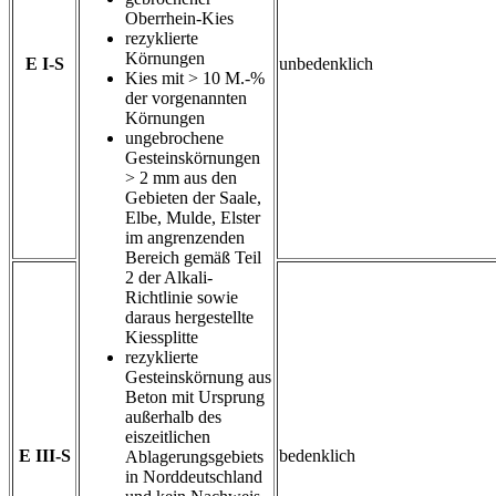
Oberrhein-Kies
rezyklierte
Körnungen
E I-S
unbedenklich
Kies mit > 10 M.-%
der vorgenannten
Körnungen
ungebrochene
Gesteinskörnungen
> 2 mm aus den
Gebieten der Saale,
Elbe, Mulde, Elster
im angrenzenden
Bereich gemäß Teil
2 der Alkali-
Richtlinie sowie
daraus hergestellte
Kiessplitte
rezyklierte
Gesteinskörnung aus
Beton mit Ursprung
außerhalb des
eiszeitlichen
E III-S
bedenklich
Ablagerungsgebiets
in Norddeutschland