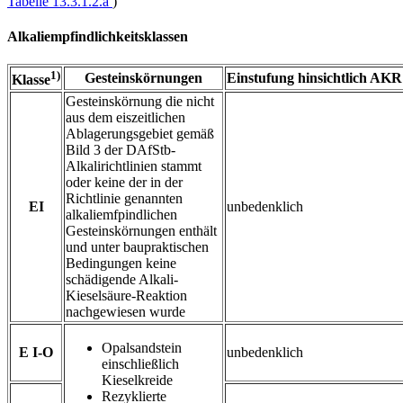
Tabelle 13.3.1.2.a
)
Alkaliempfindlichkeitsklassen
1)
Gesteinskörnungen
Einstufung hinsichtlich AKR
Klasse
Gesteinskörnung die nicht
aus dem eiszeitlichen
Ablagerungsgebiet gemäß
Bild 3 der DAfStb-
Alkalirichtlinien stammt
oder keine der in der
Richtlinie genannten
EI
unbedenklich
alkaliemfpindlichen
Gesteinskörnungen enthält
und unter baupraktischen
Bedingungen keine
schädigende Alkali-
Kieselsäure-Reaktion
nachgewiesen wurde
Opalsandstein
E I-O
unbedenklich
einschließlich
Kieselkreide
Rezyklierte