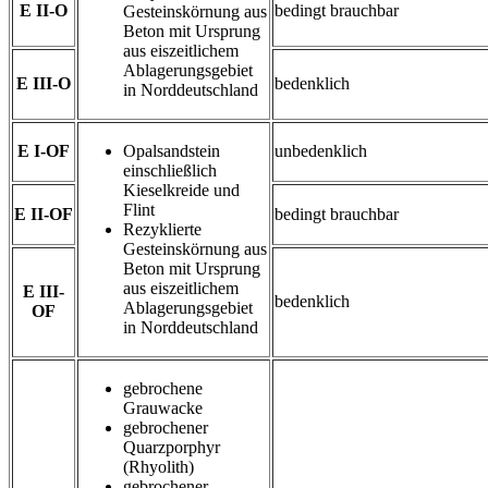
E II-O
bedingt brauchbar
Gesteinskörnung aus
Beton mit Ursprung
aus eiszeitlichem
Ablagerungsgebiet
E III-O
bedenklich
in Norddeutschland
E I-OF
Opalsandstein
unbedenklich
einschließlich
Kieselkreide und
Flint
E II-OF
bedingt brauchbar
Rezyklierte
Gesteinskörnung aus
Beton mit Ursprung
aus eiszeitlichem
E III-
bedenklich
Ablagerungsgebiet
OF
in Norddeutschland
gebrochene
Grauwacke
gebrochener
Quarzporphyr
(Rhyolith)
gebrochener