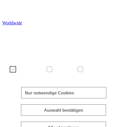
Worldwide
Wir verwenden Cookies, um Ihre Benutzererfahrung auf unser
Webseite angenehmer und effizienter zu gestalten. Bitte treffen S
über die nachstehenden Schaltflächen Ihre Cookie-Auswah
Weitere Informationen zu Cookies finden Sie direkt in dies
Banner sowie in unserer
Cookie-Richtlinie
.
Notwendig
Statistik
Marketing
mehr/weniger anzeigen
Nur notwendige Cookies
Auswahl bestätigen