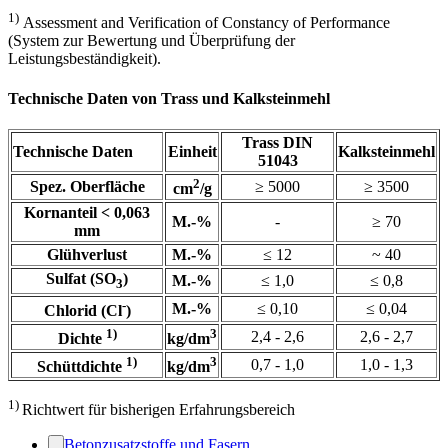
1)
Assessment and Verification of Constancy of Performance
(System zur Bewertung und Überprüfung der
Leistungsbeständigkeit).
Technische Daten von Trass und Kalksteinmehl
Trass DIN
Technische Daten
Einheit
Kalksteinmehl
51043
2
Spez. Oberfläche
≥ 5000
≥ 3500
cm
/g
Kornanteil < 0,063
M.-%
-
≥ 70
mm
Glühverlust
M.-%
≤ 12
~ 40
Sulfat (SO
)
M.-%
≤ 1,0
≤ 0,8
3
-
M.-%
≤ 0,10
≤ 0,04
Chlorid (Cl
)
1)
3
2,4 - 2,6
2,6 - 2,7
Dichte
kg/dm
1)
3
0,7 - 1,0
1,0 - 1,3
Schüttdichte
kg/dm
1)
Richtwert für bisherigen Erfahrungsbereich
Betonzusatzstoffe und Fasern