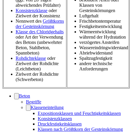
abweichendes Prüfalter)
Klassen von
Konsistenzklasse
oder
Gesteinskörnungen
Zielwert der Konsistenz
Luftgehalt
Nennwert des
Größtkorns
Frischbetontemperatur
der Gesteinskörnung
Festigkeitsentwicklung
Klasse des Chloridgehalts
Wärmeentwicklung
oder Art der Verwendung
während der Hydratation
des Betons (unbewehrter
verzögertes Ansteifen
Beton, Stahlbeton,
Wassereindringwiderstand
Spannbeton)
Abriebwiderstand
Rohdichteklasse
oder
Spaltzugfestigkeit
Zielwert der Rohdichte
andere technische
(Leichtbeton)
Anforderungen
Zielwert der Rohdichte
(Schwerbeton)
Beton
Begriffe
Klasseneinteilung
Expositionsklassen und Feuchtigkeitsklassen
Konsistenzklassen
Druckfestigkeitsklassen
Klassen nach Größtkorn der Gesteinskörnung