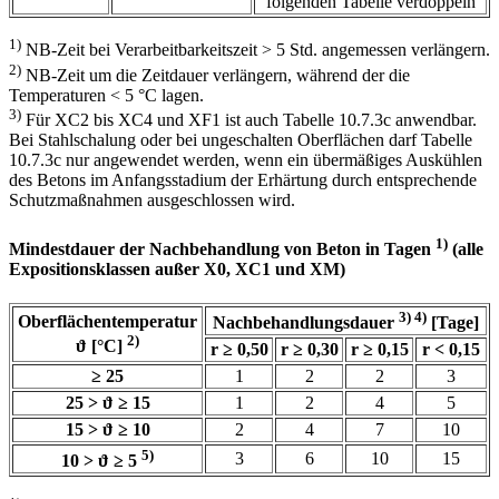
folgenden Tabelle verdoppeln
1)
NB-Zeit bei Verarbeitbarkeitszeit > 5 Std. angemessen verlängern.
2)
NB-Zeit um die Zeitdauer verlängern, während der die
Temperaturen < 5 °C lagen.
3)
Für XC2 bis XC4 und XF1 ist auch Tabelle 10.7.3c anwendbar.
Bei Stahlschalung oder bei ungeschalten Oberflächen darf Tabelle
10.7.3c nur angewendet werden, wenn ein übermäßiges Auskühlen
des Betons im Anfangsstadium der Erhärtung durch entsprechende
Schutzmaßnahmen ausgeschlossen wird.
1)
Mindestdauer der Nachbehandlung von Beton in Tagen
(alle
Expositionsklassen außer X0, XC1 und XM)
3) 4)
Oberflächentemperatur
Nachbehandlungsdauer
[Tage]
2)
ϑ [°C]
r ≥ 0,50
r ≥ 0,30
r ≥ 0,15
r < 0,15
≥ 25
1
2
2
3
25 > ϑ ≥ 15
1
2
4
5
15 > ϑ ≥ 10
2
4
7
10
5)
3
6
10
15
10 > ϑ ≥ 5