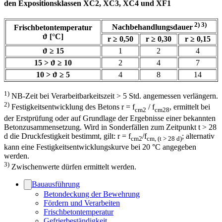
den Expositionsklassen XC2, XC3, XC4 und XF1
2) 3)
Nachbehandlungsdauer
Frischbetontemperatur
ϑ [°C]
r ≥ 0,50
r ≥ 0,30
r ≥ 0,15
ϑ ≥ 15
1
2
4
15 > ϑ ≥ 10
2
4
7
10 > ϑ ≥ 5
4
8
14
1)
NB-Zeit bei Verarbeitbarkeitszeit > 5 Std. angemessen verlängern.
2)
Festigkeitsentwicklung des Betons r = f
/ f
, ermittelt bei
cm2
cm28
der Erstprüfung oder auf Grundlage der Ergebnisse einer bekannten
Betonzusammensetzung. Wird in Sonderfällen zum Zeitpunkt t > 28
d die Druckfestigkeit bestimmt, gilt: r = f
/f
; alternativ
cm2
cm, (t > 28 d)
kann eine Festigkeitsentwicklungskurve bei 20 °C angegeben
werden.
3)
Zwischenwerte dürfen ermittelt werden.
Bauausführung
Betondeckung der Bewehrung
Fördern und Verarbeiten
Frischbetontemperatur
Gefrierbeständigkeit