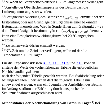
1)
NB-Zeit bei Verarbeitbarkeitszeit > 5 Std. angemessen verlängern.
2)
Anstelle der Oberflächentemperatur des Betons darf die
Lufttemperatur angesetzt werden.
3)
Festigkeitsentwicklung des Betons
r = f
/f
, ermittelt bei der
cm2
cm28
Erstprüfung oder auf Grundlage der Ergebnisse einer bekannten
Betonzusammensetzung. Wird in Sonderfällen zum Zeitpunkt t > 28
d die Druckfestigkeit bestimmt, gilt: r = f
/f
; alternativ
cm2
cm, (t > 28 d)
kann eine Festigkeitsentwicklungskurve bei 20 °C angegeben
werden.
4)
Zwischenwerte dürfen ermittelt werden.
5)
NB-Zeit um die Zeitdauer verlängern, während der die
Temperaturen < 5 °C lagen.
Für die Expositionsklassen
XC2, XC3, XC4
und
XF1
können
anstelle der Werte der vorhergehenden Tabelle die erforderlichen
Nachbehandlungsdauern
nach der folgenden Tabelle gewählt werden. Bei Stahlschalung oder
bei ungeschalten Oberflächen darf die folgende Tabelle nur
angewendet werden, wenn ein übermäßiges Auskühlen des Betons
im Anfangsstadium der Erhärtung durch entsprechende
Schutzmaßnahmen ausgeschlossen wird.
1)
Mindestdauer der Nachbehandlung von Beton in Tagen
bei