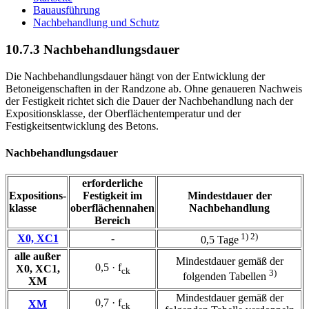
Bauausführung
Nachbehandlung und Schutz
10.7.3 Nachbehandlungsdauer
Die Nachbehandlungsdauer hängt von der Entwicklung der
Betoneigenschaften in der Randzone ab. Ohne genaueren Nachweis
der Festigkeit richtet sich die Dauer der Nachbehandlung nach der
Expositionsklasse, der Oberflächentemperatur und der
Festigkeitsentwicklung des Betons.
Nachbehandlungsdauer
erforderliche
Expositions-
Festigkeit im
Mindestdauer der
klasse
oberflächennahen
Nachbehandlung
Bereich
1) 2)
X0, XC1
-
0,5 Tage
alle außer
Mindestdauer gemäß der
0,5 · f
X0, XC1,
ck
3)
folgenden Tabellen
XM
Mindestdauer gemäß der
0,7 · f
XM
ck