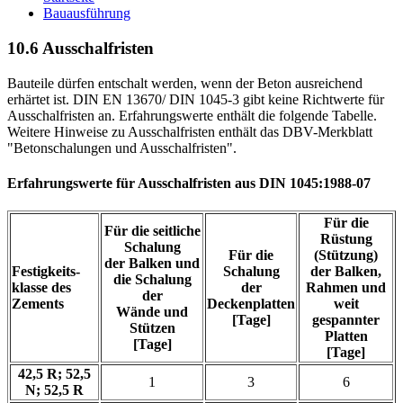
Bauausführung
10.6 Ausschalfristen
Bauteile dürfen entschalt werden, wenn der Beton ausreichend
erhärtet ist. DIN EN 13670/ DIN 1045-3 gibt keine Richtwerte für
Ausschalfristen an. Erfahrungswerte enthält die folgende Tabelle.
Weitere Hinweise zu Ausschalfristen enthält das DBV-Merkblatt
"Betonschalungen und Ausschalfristen".
Erfahrungswerte für Ausschalfristen aus DIN 1045:1988-07
Für die
Für die seitliche
Rüstung
Schalung
Für die
(Stützung)
der Balken und
Festigkeits-
Schalung
der Balken,
die Schalung
klasse des
der
Rahmen und
der
Zements
Deckenplatten
weit
Wände und
[Tage]
gespannter
Stützen
Platten
[Tage]
[Tage]
42,5 R; 52,5
1
3
6
N; 52,5 R