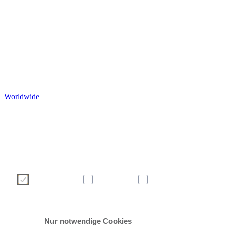
Worldwide
Wir verwenden Cookies, um Ihre Benutzererfahrung auf unser
Webseite angenehmer und effizienter zu gestalten. Bitte treffen S
über die nachstehenden Schaltflächen Ihre Cookie-Auswah
Weitere Informationen zu Cookies finden Sie direkt in dies
Banner sowie in unserer
Cookie-Richtlinie
.
Notwendig
Statistik
Marketing
mehr/weniger anzeigen
Nur notwendige Cookies