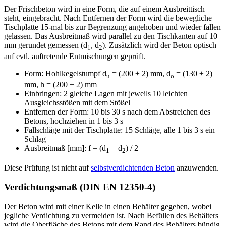
Der Frischbeton wird in eine Form, die auf einem Ausbreittisch
steht, eingebracht. Nach Entfernen der Form wird die bewegliche
Tischplatte 15-mal bis zur Begrenzung angehoben und wieder fallen
gelassen. Das Ausbreitmaß wird parallel zu den Tischkanten auf 10
mm gerundet gemessen (d
, d
). Zusätzlich wird der Beton optisch
1
2
auf evtl. auftretende Entmischungen geprüft.
Form: Hohlkegelstumpf d
= (200 ± 2) mm, d
= (130 ± 2)
u
o
mm, h = (200 ± 2) mm
Einbringen: 2 gleiche Lagen mit jeweils 10 leichten
Ausgleichsstößen mit dem Stößel
Entfernen der Form: 10 bis 30 s nach dem Abstreichen des
Betons, hochziehen in 1 bis 3 s
Fallschläge mit der Tischplatte: 15 Schläge, alle 1 bis 3 s ein
Schlag
Ausbreitmaß [mm]:
f = (d
+ d
) / 2
1
2
Diese Prüfung ist nicht auf
selbstverdichtenden Beton
anzuwenden.
Verdichtungsmaß (DIN EN 12350-4)
Der Beton wird mit einer Kelle in einen Behälter gegeben, wobei
jegliche Verdichtung zu vermeiden ist. Nach Befüllen des Behälters
wird die Oberfläche des Betons mit dem Rand des Behälters bündig