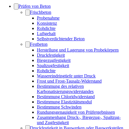
Prüfen von Beton
Frischbeton
Probenahme
Konsistenz
Rohdichte
Luftgehalt
Selbstverdichtender Beton
Festbeton
Herstellung und Lagerung von Probekörpern
Druckfestigkeit
Biegezugfestigkeit
Spaltzugfestigkeit
Rohdichte
Wassereindringtiefe unter Druck
Frost und Frost-Tausalz-Widerstand
Bestimmung des relativen
Karbonatisierungswiderstandes
Bestimmung Chloridwiderstand
Bestimmung Elastizitätsmodul
Bestimmung Schwinden
Rundungsgenauigkeit von Prüfergebnissen
Zusammenhang Druck-, Biegezug-, Spaltzug-
und Zugfestigkeit
Druckfestigkeit in Bauwerken oder Bauwerksteilen