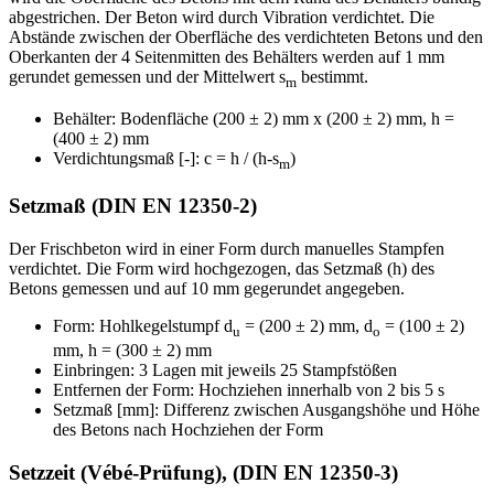
abgestrichen. Der Beton wird durch Vibration verdichtet. Die
Abstände zwischen der Oberfläche des verdichteten Betons und den
Oberkanten der 4 Seitenmitten des Behälters werden auf 1 mm
gerundet gemessen und der Mittelwert s
bestimmt.
m
Behälter: Bodenfläche (200 ± 2) mm x (200 ± 2) mm, h =
(400 ± 2) mm
Verdichtungsmaß [-]:
c = h / (h-s
)
m
Setzmaß (DIN EN 12350-2)
Der Frischbeton wird in einer Form durch manuelles Stampfen
verdichtet. Die Form wird hochgezogen, das Setzmaß (h) des
Betons gemessen und auf 10 mm gegerundet angegeben.
Form: Hohlkegelstumpf d
= (200 ± 2) mm, d
= (100 ± 2)
u
o
mm, h = (300 ± 2) mm
Einbringen: 3 Lagen mit jeweils 25 Stampfstößen
Entfernen der Form: Hochziehen innerhalb von 2 bis 5 s
Setzmaß [mm]: Differenz zwischen Ausgangshöhe und Höhe
des Betons nach Hochziehen der Form
Setzzeit (Vébé-Prüfung), (DIN EN 12350-3)