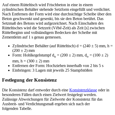
Auf einem Rütteltisch wird Frischbeton in eine in einem
zylindrischen Behälter stehende Setzform eingefüllt und verdichtet.
Nach Entfernen der Form wird eine durchsichtige Scheibe über den
Beton geschwenkt und gesenkt, bis sie den Beton berührt. Das
Setzmaß des Betons wird aufgezeichnet. Nach Einschalten des
Rütteltisches wird die Setzzeit (Vébé-Zeit) als Zeit [s] zwischen
Rüttelbeginn und vollständigem Bedecken der Scheibe mit
Zementleim auf 1 s genau gemessen.
Zylindrischer Behälter (auf Rütteltisch) d = (240 ± 5) mm, h =
(200 ± 2) mm
Form: Hohlkegelstumpf d
= (200 ± 2) mm, d
= (100 ± 2)
u
o
mm, h = (300 ± 2) mm
Entfernen der Form: Hochziehen innerhalb von 2 bis 5 s
Einbringen: 3 Lagen mit jeweils 25 Stampfstößen
Festlegung der Konsistenz
Die Konsistenz darf entweder durch eine
Konsistenzklasse
oder in
besonderen Fällen durch einen Zielwert festgelegt werden.
Zulässige Abweichungen für Zielwerte der Konsistenz für das
Ausbreit- und Verdichtungsmaß ergeben sich nach der
folgenden Tabelle.