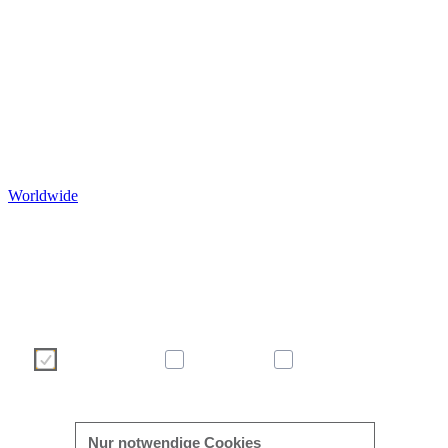
Worldwide
Wir verwenden Cookies, um Ihre Benutzererfahrung auf unser
Webseite angenehmer und effizienter zu gestalten. Bitte treffen S
über die nachstehenden Schaltflächen Ihre Cookie-Auswah
Weitere Informationen zu Cookies finden Sie direkt in dies
Banner sowie in unserer
Cookie-Richtlinie
.
Notwendig
Statistik
Marketing
mehr/weniger anzeigen
Nur notwendige Cookies