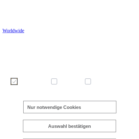
Worldwide
Wir verwenden Cookies, um Ihre Benutzererfahrung auf unser
Webseite angenehmer und effizienter zu gestalten. Bitte treffen S
über die nachstehenden Schaltflächen Ihre Cookie-Auswah
Weitere Informationen zu Cookies finden Sie direkt in dies
Banner sowie in unserer
Cookie-Richtlinie
.
Notwendig
Statistik
Marketing
mehr/weniger anzeigen
Nur notwendige Cookies
Auswahl bestätigen