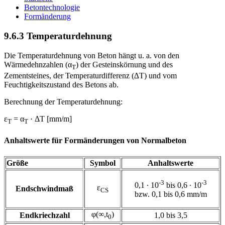
Betontechnologie
Formänderung
9.6.3 Temperaturdehnung
Die Temperaturdehnung von Beton hängt u. a. von den
Wärmedehnzahlen (α
) der Gesteinskörnung und des
T
Zementsteines, der Temperaturdifferenz (∆T) und vom
Feuchtigkeitszustand des Betons ab.
Berechnung der Temperaturdehnung:
ε
= α
· ΔT [mm/m]
T
T
Anhaltswerte für Formänderungen von Normalbeton
Größe
Symbol
Anhaltswerte
-3
-3
0,1 ∙ 10
bis 0,6 ∙ 10
ε
Endschwindmaß
CS
bzw. 0,1 bis 0,6 mm/m
φ(∞,t
)
Endkriechzahl
1,0 bis 3,5
0