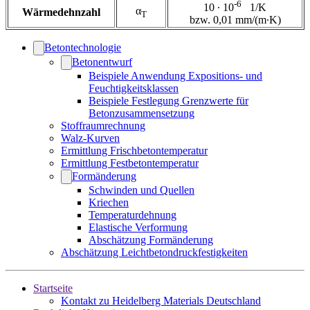
-6
10 ∙ 10
1/K
α
Wärmedehnzahl
T
bzw. 0,01 mm/(m∙K)
Betontechnologie
Betonentwurf
Beispiele Anwendung Expositions- und
Feuchtigkeitsklassen
Beispiele Festlegung Grenzwerte für
Betonzusammensetzung
Stoffraumrechnung
Walz-Kurven
Ermittlung Frischbetontemperatur
Ermittlung Festbetontemperatur
Formänderung
Schwinden und Quellen
Kriechen
Temperaturdehnung
Elastische Verformung
Abschätzung Formänderung
Abschätzung Leichtbetondruckfestigkeiten
Startseite
Kontakt zu Heidelberg Materials Deutschland